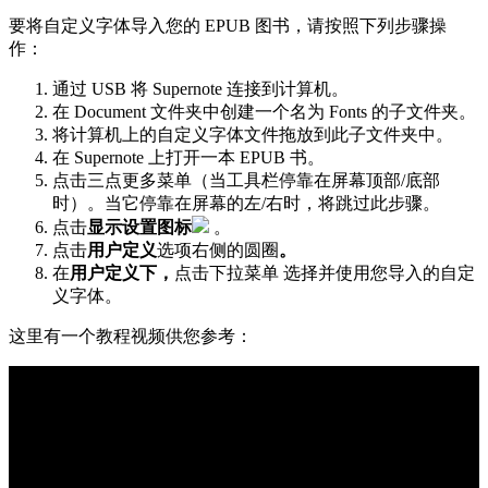
要
将
自
定
义
字
体
导
入
您
的
EPUB
图
书
，
请
按
照
下
列
步
骤
操
作
：
通
过
USB
将
Supernote
连
接
到
计
算
机
。
在
Document
文
件
夹
中
创
建
一
个
名
为
Fonts
的
子
文
件
夹
。
将
计
算
机
上
的
自
定
义
字
体
文
件
拖
放
到
此
子
文
件
夹
中
。
在
Supernote
上
打
开
一
本
EPUB
书
。
点
击
三
点
更
多
菜
单
（
当
工
具
栏
停
靠
在
屏
幕
顶
部
/
底
部
时
）
。
当
它
停
靠
在
屏
幕
的
左
/
右
时
，
将
跳
过
此
步
骤
。
点
击
显
示
设
置
图
标
。
点
击
用
户
定
义
选
项
右
侧
的
圆
圈
。
在
用
户
定
义
下
，
点
击
下
拉
菜
单
选
择
并
使
用
您
导
入
的
自
定
义
字
体
。
这
里
有
一
个
教
程
视
频
供
您
参
考
：