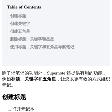
Table of Contents
创建标题
创建关键字
创建五角星
删除标题、关键字和星星
使用标题、关键字和五角星导航笔记
除
了
记
笔
记
的
功
能
外
，
Supernote
还
提
供
有
用
的
功
能
，
例
如
标
题
、
关
键
字
和
五
角
星
，
让
您
以
更
有
效
的
方
式
组
织
笔
记
。
创
建
标
题
打
开
笔
记
本
。