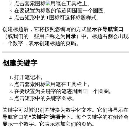
点
击
套
索
图
标
用
笔
在
工
具
栏
上
。
在
要
设
置
为
标
题
的
笔
迹
周
围
画
一
个
圆
圈
。
点
击
矩
形
中
的
T
图
标
可
选
择
标
题
样
式
。
创
建
标
题
后
，
它
将
按
照
您
编
写
的
方
式
显
示
在
导
航
窗
口
（
或
我
们
的
一
些
用
户
称
之
为
目
录
）
中
。
标
题
右
侧
会
出
现
一
个
数
字
，
表
示
创
建
标
题
的
页
码
。
创
建
关
键
字
打
开
笔
记
本
。
点
击
套
索
图
标
用
笔
在
工
具
栏
上
。
在
要
设
置
为
关
键
字
的
笔
迹
周
围
画
一
个
圆
圈
。
点
击
矩
形
中
的
关
键
字
图
标
。
关
键
字
可
以
被
识
别
并
转
换
为
数
字
化
文
本
。
它
们
将
显
示
在
导
航
窗
口
的
“
关
键
字
”
选
项
卡
下
。
每
个
关
键
字
的
右
侧
还
会
显
示
一
个
数
字
。
它
表
示
添
加
它
们
的
页
码
。