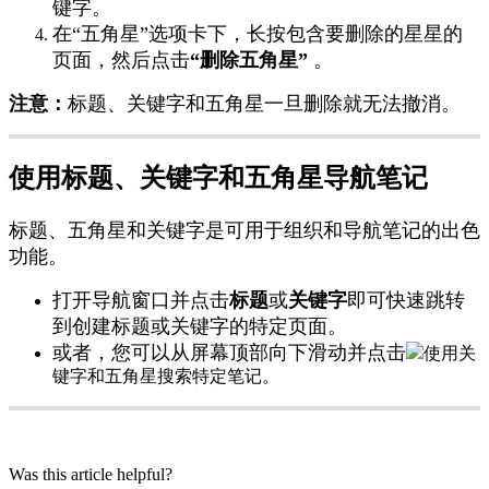
键
字
。
在
“
五
角
星
”
选
项
卡
下
，
长
按
包
含
要
删
除
的
星
星
的
页
面
，
然
后
点
击
“
删
除
五
角
星
”
。
注
意
：
标
题
、
关
键
字
和
五
角
星
一
旦
删
除
就
无
法
撤
消
。
使
用
标
题
、
关
键
字
和
五
角
星
导
航
笔
记
标
题
、
五
角
星
和
关
键
字
是
可
用
于
组
织
和
导
航
笔
记
的
出
色
功
能
。
打
开
导
航
窗
口
并
点
击
标
题
或
关
键
字
即
可
快
速
跳
转
到
创
建
标
题
或
关
键
字
的
特
定
页
面
。
或
者
，
您
可
以
从
屏
幕
顶
部
向
下
滑
动
并
点
击
使
用
关
键
字
和
五
角
星
搜
索
特
定
笔
记
。
Was this article helpful?