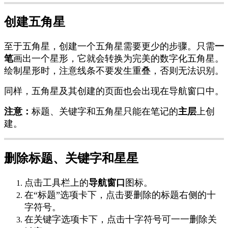
创
建
五
角
星
至
于
五
角
星
，
创
建
一
个
五
角
星
需
要
更
少
的
步
骤
。
只
需
一
笔
画
出
一
个
星
形
，
它
就
会
转
换
为
完
美
的
数
字
化
五
角
星
。
绘
制
星
形
时
，
注
意
线
条
不
要
发
生
重
叠
，
否
则
无
法
识
别
。
同
样
，
五
角
星
及
其
创
建
的
页
面
也
会
出
现
在
导
航
窗
口
中
。
注
意
：
标
题
、
关
键
字
和
五
角
星
只
能
在
笔
记
的
主
层
上
创
建
。
删
除
标
题
、
关
键
字
和
星
星
点
击
工
具
栏
上
的
导
航
窗
口
图
标
。
在
“
标
题
”
选
项
卡
下
，
点
击
要
删
除
的
标
题
右
侧
的
十
字
符
号
。
在
关
键
字
选
项
卡
下
，
点
击
十
字
符
号
可
一
一
删
除
关