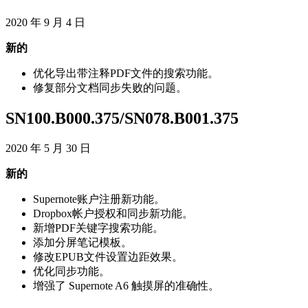
2020
年
9
月
4
日
新
的
优
化
导
出
带
注
释
PDF
文
件
的
搜
索
功
能
。
修
复
部
分
文
档
同
步
失
败
的
问
题
。
SN100
.
B000
.
375
/
SN078
.
B001
.
375
2020
年
5
月
30
日
新
的
Supernote
账
户
注
册
新
功
能
。
Dropbox
帐
户
授
权
和
同
步
新
功
能
。
新
增
PDF
关
键
字
搜
索
功
能
。
添
加
分
屏
笔
记
模
板
。
修
改
EPUB
文
件
设
置
边
距
效
果
。
优
化
同
步
功
能
。
增
强
了
Supernote
A6
触
摸
屏
的
准
确
性
。