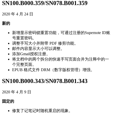
SN100
.
B000
.
359
/
SN078
.
B001
.
359
2020
年
4
月
24
日
新
的
新
增
显
示
密
码
锁
重
置
功
能
，
可
通
过
注
册
的
Supernote
ID
账
号
重
置
密
码
。
调
整
手
写
大
小
并
附
带
PDF
修
剪
功
能
。
邮
件
内
容
显
示
大
小
可
以
调
整
。
添
加
Gmail
授
权
注
册
。
将
文
档
中
的
两
个
拆
分
的
快
速
手
写
页
面
合
并
为
注
释
中
的
一
个
完
整
页
面
。
EPUB
格
式
文
件
DRM
（
数
字
版
权
管
理
）
增
强
。
SN100
.
B000
.
343
/
SN078
.
B001
.
343
2020
年
4
月
9
日
固
定
的
修
复
了
记
笔
记
时
随
机
重
启
的
现
象
。