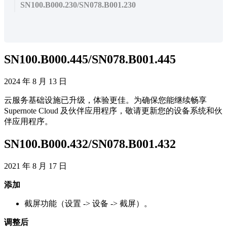
SN100.B000.230/SN078.B001.230
SN100
.
B000
.
445
/
SN078
.
B001
.
445
2024
年
8
月
13
日
云
服
务
基
础
设
施
已
升
级
，
体
验
更
佳
。
为
确
保
您
能
继
续
畅
享
Supernote
Cloud
及
伙
伴
应
用
程
序
，
敬
请
更
新
您
的
设
备
系
统
和
伙
伴
应
用
程
序
。
SN100
.
B000
.
432
/
SN078
.
B001
.
432
2021
年
8
月
17
日
添
加
截
屏
功
能
（
设
置
-
>
设
备
-
>
截
屏
）
。
调
整
后