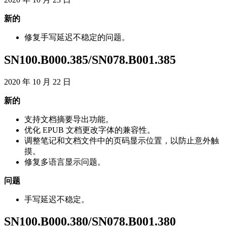
新
的
修
复
手
写
延
迟
不
稳
定
的
问
题
。
SN100
.
B000
.
385
/
SN078
.
B001
.
385
2020
年
10
月
22
日
新
的
支
持
文
档
摘
要
导
出
功
能
。
优
化
EPUB
文
档
更
改
字
体
的
兼
容
性
。
调
整
笔
记
和
文
档
文
件
中
的
页
码
显
示
位
置
，
以
防
止
意
外
触
摸
。
修
复
多
语
言
显
示
问
题
。
问
题
手
写
延
迟
不
稳
定
。
SN100
.
B000
.
380
/
SN078
.
B001
.
380