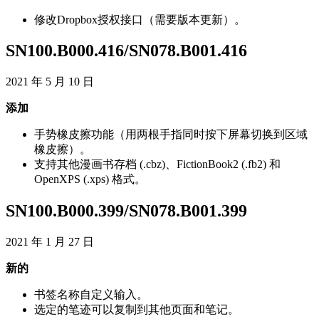
修
改
Dropbox
授
权
接
口
（
需
要
版
本
更
新
）
。
SN100
.
B000
.
416
/
SN078
.
B001
.
416
2021
年
5
月
10
日
添
加
手
势
橡
皮
擦
功
能
（
用
两
根
手
指
同
时
按
下
屏
幕
切
换
到
区
域
橡
皮
擦
）
。
支
持
其
他
漫
画
书
存
档
(
.
cbz
)
、
FictionBook2
(
.
fb2
)
和
OpenXPS
(
.
xps
)
格
式
。
SN100
.
B000
.
399
/
SN078
.
B001
.
399
2021
年
1
月
27
日
新
的
书
签
名
称
自
定
义
输
入
。
选
定
的
笔
迹
可
以
复
制
到
其
他
页
面
和
笔
记
。