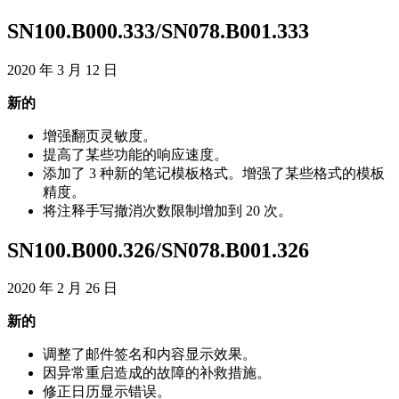
SN100
.
B000
.
333
/
SN078
.
B001
.
333
2020
年
3
月
12
日
新
的
增
强
翻
页
灵
敏
度
。
提
高
了
某
些
功
能
的
响
应
速
度
。
添
加
了
3
种
新
的
笔
记
模
板
格
式
。
增
强
了
某
些
格
式
的
模
板
精
度
。
将
注
释
手
写
撤
消
次
数
限
制
增
加
到
20
次
。
SN100
.
B000
.
326
/
SN078
.
B001
.
326
2020
年
2
月
26
日
新
的
调
整
了
邮
件
签
名
和
内
容
显
示
效
果
。
因
异
常
重
启
造
成
的
故
障
的
补
救
措
施
。
修
正
日
历
显
示
错
误
。