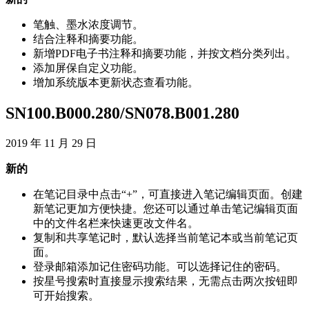
笔
触
、
墨
水
浓
度
调
节
。
结
合
注
释
和
摘
要
功
能
。
新
增
PDF
电
子
书
注
释
和
摘
要
功
能
，
并
按
文
档
分
类
列
出
。
添
加
屏
保
自
定
义
功
能
。
增
加
系
统
版
本
更
新
状
态
查
看
功
能
。
SN100
.
B000
.
280
/
SN078
.
B001
.
280
2019
年
11
月
29
日
新
的
在
笔
记
目
录
中
点
击
“
+
”
，
可
直
接
进
入
笔
记
编
辑
页
面
。
创
建
新
笔
记
更
加
方
便
快
捷
。
您
还
可
以
通
过
单
击
笔
记
编
辑
页
面
中
的
文
件
名
栏
来
快
速
更
改
文
件
名
。
复
制
和
共
享
笔
记
时
，
默
认
选
择
当
前
笔
记
本
或
当
前
笔
记
页
面
。
登
录
邮
箱
添
加
记
住
密
码
功
能
。
可
以
选
择
记
住
的
密
码
。
按
星
号
搜
索
时
直
接
显
示
搜
索
结
果
，
无
需
点
击
两
次
按
钮
即
可
开
始
搜
索
。