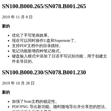
SN100
.
B000
.
265
/
SN078
.
B001
.
265
2019
年
11
月
8
日
新
的
优
化
了
手
写
笔
画
效
果
。
现
在
可
以
同
时
操
作
U
盘
和
Supernote
了
。
支
持
PDF
文
档
中
的
目
录
跳
转
。
笔
记
功
能
新
增
四
种
笔
记
格
式
。
键
盘
输
入
模
式
中
添
加
了
日
语
手
写
识
别
功
能
，
用
于
创
建
文
件
名
等
目
的
。
SN100
.
B000
.
230
/
SN078
.
B001
.
230
2019
年
10
月
28
日
新
的
加
强
了
Note
文
档
的
稳
定
性
。
PDF
/
PNG
导
出
新
功
能
。
随
时
随
地
导
出
并
分
享
您
的
想
法
。