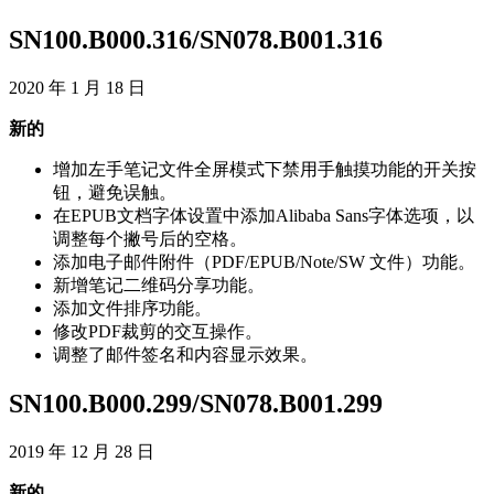
SN100
.
B000
.
316
/
SN078
.
B001
.
316
2020
年
1
月
18
日
新
的
增
加
左
手
笔
记
文
件
全
屏
模
式
下
禁
用
手
触
摸
功
能
的
开
关
按
钮
，
避
免
误
触
。
在
EPUB
文
档
字
体
设
置
中
添
加
Alibaba
Sans
字
体
选
项
，
以
调
整
每
个
撇
号
后
的
空
格
。
添
加
电
子
邮
件
附
件
（
PDF
/
EPUB
/
Note
/
SW
文
件
）
功
能
。
新
增
笔
记
二
维
码
分
享
功
能
。
添
加
文
件
排
序
功
能
。
修
改
PDF
裁
剪
的
交
互
操
作
。
调
整
了
邮
件
签
名
和
内
容
显
示
效
果
。
SN100
.
B000
.
299
/
SN078
.
B001
.
299
2019
年
12
月
28
日
新
的