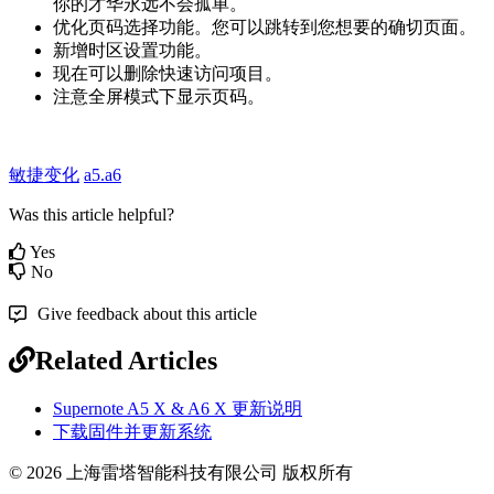
你
的
才
华
永
远
不
会
孤
单
。
优
化
页
码
选
择
功
能
。
您
可
以
跳
转
到
您
想
要
的
确
切
页
面
。
新
增
时
区
设
置
功
能
。
现
在
可
以
删
除
快
速
访
问
项
目
。
注
意
全
屏
模
式
下
显
示
页
码
。
敏捷变化
a5.a6
Was this article helpful?
Yes
No
Give feedback about this article
Related Articles
Supernote A5 X & A6 X 更新说明
下载固件并更新系统
© 2026 上海雷塔智能科技有限公司 版权所有