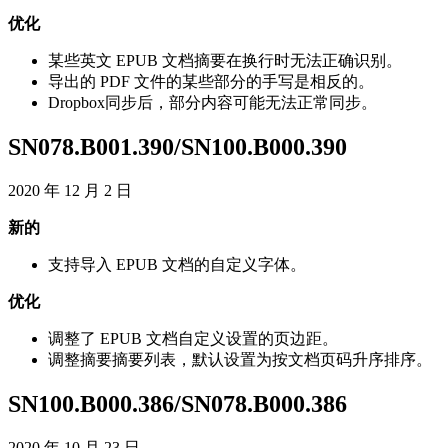
优
化
某
些
英
文
EPUB
文
档
摘
要
在
换
行
时
无
法
正
确
识
别
。
导
出
的
PDF
文
件
的
某
些
部
分
的
手
写
是
相
反
的
。
Dropbox
同
步
后
，
部
分
内
容
可
能
无
法
正
常
同
步
。
SN078
.
B001
.
390
/
SN100
.
B000
.
390
2020
年
12
月
2
日
新
的
支
持
导
入
EPUB
文
档
的
自
定
义
字
体
。
优
化
调
整
了
EPUB
文
档
自
定
义
设
置
的
页
边
距
。
调
整
摘
要
摘
要
列
表
，
默
认
设
置
为
按
文
档
页
码
升
序
排
序
。
SN100
.
B000
.
386
/
SN078
.
B000
.
386
2020
年
10
月
23
日