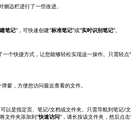
对
侧
边
栏
进
行
了
一
些
改
进
。
建
笔
记
”
，
可
快
速
创
建
”
标
准
笔
记
”
或
“
实
时
识
别
笔
记
”
。
了
一
个
快
捷
方
式
，
让
您
能
够
轻
松
实
现
这
一
操
作
。
只
需
轻
点
个
弹
窗
，
方
便
您
访
问
最
近
查
看
的
文
件
。
目
可
以
是
指
定
页
、
笔
记
/
文
档
或
文
件
夹
。
只
需
导
航
到
笔
记
/
文
将
文
件
夹
添
加
到
“
快
速
访
问
”
，
请
长
按
该
文
件
夹
，
然
后
点
击