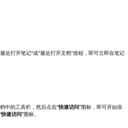
"
最
近
打
开
笔
记
"
或
"
最
近
打
开
文
档
"
按
钮
，
即
可
立
即
在
笔
记
档
中
的
工
具
栏
，
然
后
点
击
“
快
速
访
问
”
图
标
，
即
可
开
始
添
“
快
速
访
问
”
图
标
。