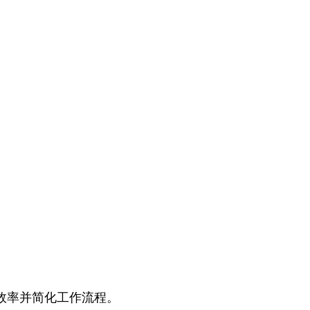
效
率
并
简
化
工
作
流
程
。