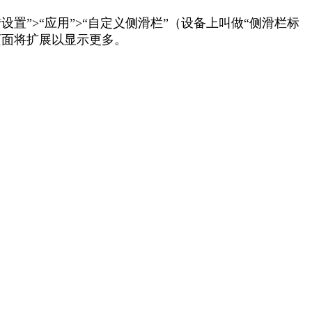
“
设
置
”
>
“
应
用
”
>
“
自
定
义
侧
滑
栏
”
（
设
备
上
叫
做
“
侧
滑
栏
标
页
面
将
扩
展
以
显
示
更
多
。