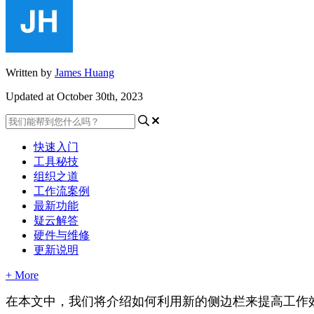
Written by
James Huang
Updated at October 30th, 2023
快速入门
工具秘技
组织之道
工作流案例
最新功能
疑云解答
硬件与维修
更新说明
+ More
在
本
文
中
，
我
们
将
介
绍
如
何
利
用
新
的
侧
边
栏
来
提
高
工
作