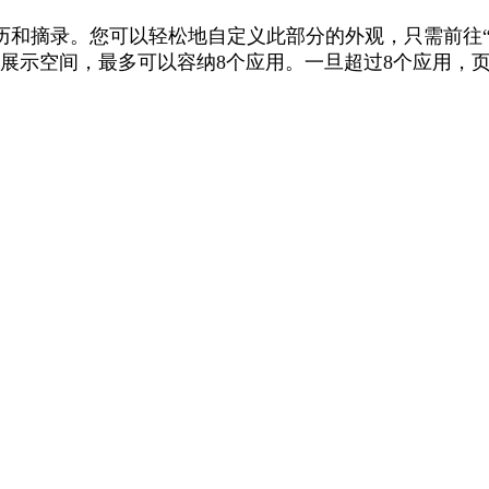
历
和
摘
录
。
您
可
以
轻
松
地
自
定
义
此
部
分
的
外
观
，
只
需
前
往
展
示
空
间
，
最
多
可
以
容
纳
8
个
应
用
。
一
旦
超
过
8
个
应
用
，