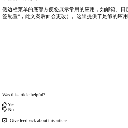
侧
边
栏
菜
单
的
底
部
方
便
您
展
示
常
用
的
应
用
，
如
邮
箱
、
日
签
配
置
”
，
此
文
案
后
面
会
更
改
）
。
这
里
提
供
了
足
够
的
应
用
Was this article helpful?
Yes
No
Give feedback about this article