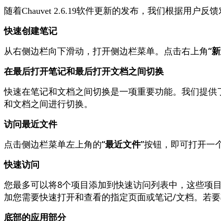
随
着
Chauvet
2
.
6
.
19
软
件
更
新
的
发
布
，
我
们
根
据
用
户
反
馈
快
速
创
建
笔
记
从
右
侧
边
栏
向
下
滑
动
，
打
开
侧
边
栏
菜
单
。
点
击
右
上
角
“
新
在
最
后
打
开
笔
记
和
最
后
打
开
文
档
之
间
切
换
快
速
在
笔
记
和
文
档
之
间
切
换
是
一
项
重
要
功
能
。
我
们
提
供
和
文
档
之
间
进
行
切
换
。
访
问
最
近
文
件
点
击
侧
边
栏
菜
单
左
上
角
的
“
最
近
文
件
”
按
钮
，
即
可
打
开
一
快
速
访
问
您
最
多
可
以
将
8
个
项
目
添
加
到
快
速
访
问
列
表
中
，
这
些
项
加
您
需
要
快
速
打
开
和
查
看
的
指
定
页
面
或
笔
记
/
文
档
。
若
要
底
部
的
应
用
部
分