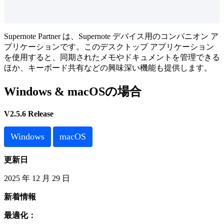
Supernote
Partner
は
、
Supernote
デ
バ
イ
ス
用
の
コ
ン
パ
ニ
オ
ン
ア
プ
リ
ケ
ー
シ
ョ
ン
で
す
。
こ
の
デ
ス
ク
ト
ッ
プ
ア
プ
リ
ケ
ー
シ
ョ
ン
を
使
用
す
る
と
、
同
期
さ
れ
た
メ
モ
や
ド
キ
ュ
メ
ン
ト
を
管
理
で
き
る
ほ
か
、
キ
ー
ボ
ー
ド
共
有
な
ど
の
興
味
深
い
機
能
も
提
供
し
ま
す
。
Windows
&
macOS
の
場
合
V2
.
5
.
6
Release
Windows
macOS
更
新
日
2025
年
12
月
29
日
新
着
情
報
最
適
化
：