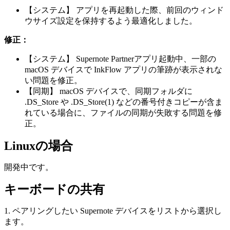
【
シ
ス
テ
ム
】
ア
プ
リ
を
再
起
動
し
た
際
、
前
回
の
ウ
ィ
ン
ド
ウ
サ
イ
ズ
設
定
を
保
持
す
る
よ
う
最
適
化
し
ま
し
た
。
修
正
：
【
シ
ス
テ
ム
】
Supernote
Partner
ア
プ
リ
起
動
中
、
一
部
の
macOS
デ
バ
イ
ス
で
InkFlow
ア
プ
リ
の
筆
跡
が
表
示
さ
れ
な
い
問
題
を
修
正
。
【
同
期
】
macOS
デ
バ
イ
ス
で
、
同
期
フ
ォ
ル
ダ
に
.
DS_Store
や
.
DS_Store
(
1
)
な
ど
の
番
号
付
き
コ
ピ
ー
が
含
ま
れ
て
い
る
場
合
に
、
フ
ァ
イ
ル
の
同
期
が
失
敗
す
る
問
題
を
修
正
。
Linux
の
場
合
開
発
中
で
す
。
キ
ー
ボ
ー
ド
の
共
有
1
.
ペ
ア
リ
ン
グ
し
た
い
Supernote
デ
バ
イ
ス
を
リ
ス
ト
か
ら
選
択
し
ま
す
。