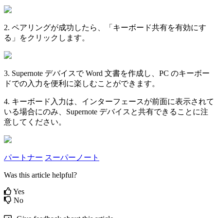
2
.
ペ
ア
リ
ン
グ
が
成
功
し
た
ら
、
「
キ
ー
ボ
ー
ド
共
有
を
有
効
に
す
る
」
を
ク
リ
ッ
ク
し
ま
す
。
3
.
Supernote
デ
バ
イ
ス
で
Word
文
書
を
作
成
し
、
PC
の
キ
ー
ボ
ー
ド
で
の
入
力
を
便
利
に
楽
し
む
こ
と
が
で
き
ま
す
。
4
.
キ
ー
ボ
ー
ド
入
力
は
、
イ
ン
タ
ー
フ
ェ
ー
ス
が
前
面
に
表
示
さ
れ
て
い
る
場
合
に
の
み
、
Supernote
デ
バ
イ
ス
と
共
有
で
き
る
こ
と
に
注
意
し
て
く
だ
さ
い
。
パートナー
スーパーノート
Was this article helpful?
Yes
No