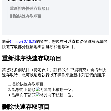
重新排序快速存取項目
刪除快速存取項目
隨
著
Chauvet
2
.
10
.
25
的
發
布
，
您
現
在
可
以
直
接
從
側
邊
欄
選
單
的
快
速
存
取
部
分
輕
鬆
地
重
新
排
序
和
刪
除
項
目
。
重
新
排
序
快
速
存
取
項
目
當
您
將
多
個
項
目
（
特
定
頁
面
、
註
釋
/
文
件
或
資
料
夾
）
新
增
至
快
速
存
取
時
，
您
可
以
透
過
執
行
以
下
操
作
來
重
新
排
列
它
們
的
順
序
：
長
按
快
速
存
取
項
目
。
點
擊
向
上
箭
頭
將
其
向
上
移
動
一
位
。
點
擊
向
下
箭
頭
將
其
向
下
移
動
一
位
。
刪
除
快
速
存
取
項
目