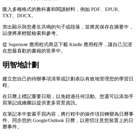
匯
入
多
種
格
式
的
教
科
書
和
閱
讀
材
料
，
例
如
PDF
、
EPUB
、
TXT
、
DOCX
。
突
出
顯
示
與
您
產
生
共
鳴
的
句
子
或
段
落
，
並
將
其
保
存
在
摘
要
中
，
以
便
將
來
輕
鬆
檢
索
和
參
考
。
從
Supernote
應
用
程
式
商
店
下
載
Kindle
應
用
程
序
，
讓
自
己
沉
浸
在
您
最
喜
歡
的
書
籍
的
世
界
中
。
明
智
地
計
劃
建
立
您
自
己
的
待
辦
事
項
清
單
或
計
劃
表
以
有
效
地
管
理
您
的
學
習
日
程
。
在
日
曆
上
標
記
重
要
日
期
，
以
免
錯
過
任
何
活
動
。
您
還
可
以
添
加
手
寫
筆
記
或
繪
圖
以
提
供
更
多
背
景
資
訊
。
在
筆
記
本
中
套
索
手
寫
內
容
，
將
行
程
中
的
操
作
項
目
轉
變
為
日
曆
事
件
。
同
步
您
的
Google
/
Outlook
日
曆
，
以
密
切
注
意
您
裝
置
上
的
日
曆
事
件
。