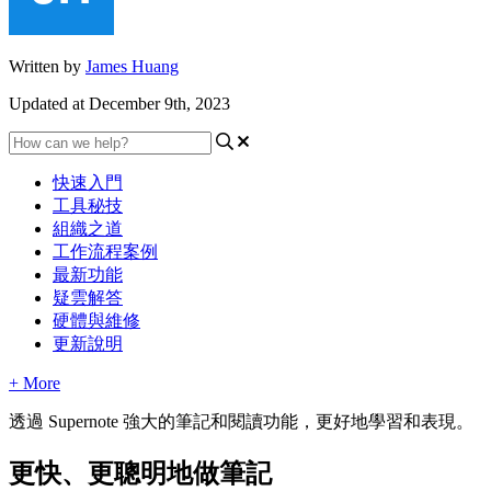
Written by
James Huang
Updated at December 9th, 2023
快速入門
工具秘技
組織之道
工作流程案例
最新功能
疑雲解答
硬體與維修
更新說明
+ More
透
過
Supernote
強
大
的
筆
記
和
閱
讀
功
能
，
更
好
地
學
習
和
表
現
。
更
快
、
更
聰
明
地
做
筆
記