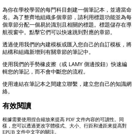
為
你
在
學
校
學
習
的
每
門
科
目
創
建
一
個
筆
記
本
，
並
適
當
命
名
。
為
了
整
齊
地
組
織
多
個
章
節
，
請
利
用
標
題
功
能
並
為
每
個
章
節
分
配
一
個
易
於
識
別
且
相
關
的
標
題
。
標
題
儲
存
在
導
航
視
窗
中
。
點
擊
它
們
可
以
快
速
跳
到
對
應
的
章
節
。
透
過
使
用
我
們
的
內
建
模
板
或
匯
入
您
自
己
的
自
訂
模
板
，
將
結
構
和
組
織
新
增
到
有
關
章
節
的
筆
記
中
。
使
用
我
們
的
手
勢
橡
皮
擦
（
或
LAMY
側
邊
按
鈕
）
快
速
編
輯
您
的
筆
記
，
而
不
會
中
斷
您
的
流
程
。
使
用
連
結
在
筆
記
本
之
間
建
立
聯
繫
，
建
立
您
自
己
的
知
識
網
絡
。
有
效
閱
讀
根
據
需
要
使
用
捏
合
縮
放
來
提
高
PDF
文
件
內
容
的
可
讀
性
。
同
樣
，
您
可
以
透
過
更
改
字
體
樣
式
、
大
小
、
行
距
和
邊
距
來
提
高
對
EPUB
文
件
中
文
字
的
關
注
。