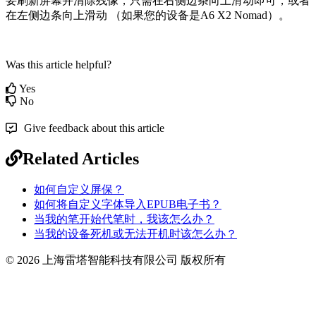
要
刷
新
屏
幕
并
清
除
残
像
，
只
需
在
右
侧
边
条
向
上
滑
动
即
可
，
或
者
在
左
侧
边
条
向
上
滑
动
（
如
果
您
的
设
备
是
A6
X2
Nomad
）
。
Was this article helpful?
Yes
No
Give feedback about this article
Related Articles
如何自定义屏保？
如何将自定义字体导入EPUB电子书？
当我的笔开始代笔时，我该怎么办？
当我的设备死机或无法开机时该怎么办？
© 2026 上海雷塔智能科技有限公司 版权所有
Knowledge Base Software powered by Helpjuice