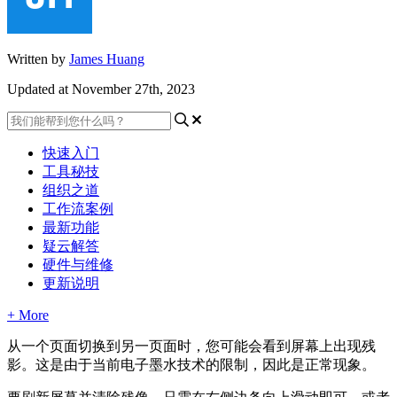
Written by
James Huang
Updated at November 27th, 2023
快速入门
工具秘技
组织之道
工作流案例
最新功能
疑云解答
硬件与维修
更新说明
+ More
从
一
个
页
面
切
换
到
另
一
页
面
时
，
您
可
能
会
看
到
屏
幕
上
出
现
残
影
。
这
是
由
于
当
前
电
子
墨
水
技
术
的
限
制
，
因
此
是
正
常
现
象
。