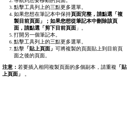
導
航
到
您
要
移
動
的
頁
面
。
點
擊
工
具
列
上
的
三
點
更
多
選
單
。
如
果
您
想
在
筆
記
本
中
保
持
頁
面
完
整
，
請
點
選
「
複
製
目
前
頁
面
」
；
如
果
您
想
從
筆
記
本
中
刪
除
該
頁
面
，
請
點
選
「
剪
下
目
前
頁
面
」
。
打
開
另
一
個
筆
記
本
。
點
擊
工
具
列
上
的
三
點
更
多
選
單
。
點
擊
「
貼
上
頁
面
」
可
將
複
製
的
頁
面
貼
上
到
目
前
頁
面
之
後
的
頁
面
。
注
意
：
若
要
插
入
相
同
複
製
頁
面
的
多
個
副
本
，
請
重
複
「
貼
上
頁
面
」
。