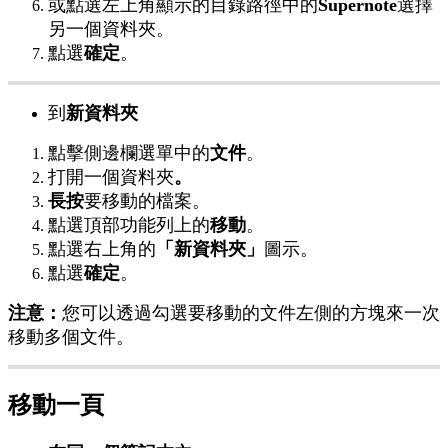
或
點
選
左
上
角
顯
示
的
目
錄
路
徑
中
的
Supernote
選
擇
另
一
個
資
料
夾
。
點
選
確
定
。
到
新
資
料
夾
點
擊
側
邊
欄
選
單
中
的
文
件
。
打
開
一
個
資
料
夾
。
長
按
要
移
動
的
檔
案
。
點
選
頂
部
功
能
列
上
的
移
動
。
點
選
右
上
角
的
「
新
資
料
夾
」
圖
示
。
點
選
確
定
。
注
意
：
您
可
以
透
過
勾
選
要
移
動
的
文
件
左
側
的
方
塊
來
一
次
移
動
多
個
文
件
。
移
動
一
頁