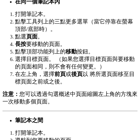
在
同
一
個
筆
記
本
內
打
開
筆
記
本
。
點
擊
工
具
列
上
的
三
點
更
多
選
單
（
當
它
停
靠
在
螢
幕
頂
部
/
底
部
時
）
。
點
選
頁
面
。
長
按
要
移
動
的
頁
面
。
點
擊
頂
部
功
能
列
上
的
移
動
按
鈕
。
選
擇
目
標
頁
面
。
（
如
果
您
選
擇
目
標
頁
面
與
要
移
動
的
頁
面
相
同
，
則
不
會
有
任
何
變
更
。
）
在
左
上
角
，
選
擇
前
頁
或
後
頁
以
將
所
選
頁
面
移
至
目
標
頁
面
之
前
或
之
後
。
注
意
：
您
可
以
透
過
勾
選
概
述
中
頁
面
縮
圖
左
上
角
的
方
塊
來
一
次
移
動
多
個
頁
面
。
筆
記
本
之
間
打
開
筆
記
本
。