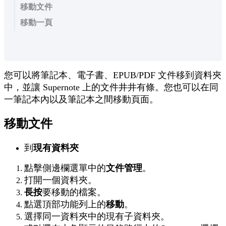
移動文件
移動一頁
您
可
以
將
筆
記
本
、
電
子
書
、
EPUB
/
PDF
文
件
移
到
資
料
夾
中
，
並
讓
Supernote
上
的
文
件
井
井
有
條
。
您
也
可
以
在
同
一
筆
記
本
內
以
及
筆
記
本
之
間
移
動
頁
面
。
移
動
文
件
到
現
有
資
料
夾
點
擊
側
邊
欄
選
單
中
的
文
件
管
理
。
打
開
一
個
資
料
夾
。
長
按
要
移
動
的
檔
案
。
點
選
頂
部
功
能
列
上
的
移
動
。
選
擇
同
一
資
料
夾
中
的
現
有
子
資
料
夾
。