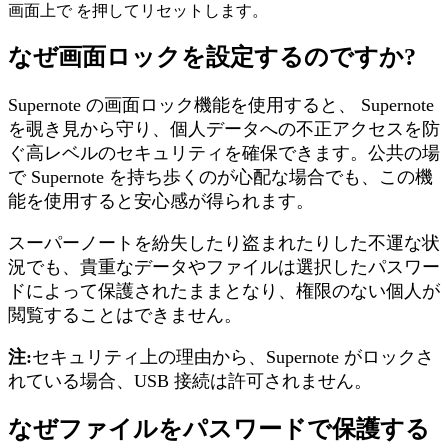
画
面
上
で
を
押
し
て
リ
セ
ッ
ト
し
ま
す
。
な
ぜ
画
面
ロ
ッ
ク
を
設
定
す
る
の
で
す
か
?
Supernote
の
画
面
ロ
ッ
ク
機
能
を
使
用
す
る
と
、
Supernote
を
覗
き
見
か
ら
守
り
、
個
人
デ
ー
タ
へ
の
不
正
ア
ク
セ
ス
を
防
ぐ
高
レ
ベ
ル
の
セ
キ
ュ
リ
テ
ィ
を
確
保
で
き
ま
す
。
公
共
の
場
で
Supernote
を
持
ち
歩
く
の
が
心
配
な
場
合
で
も
、
こ
の
機
能
を
使
用
す
る
と
安
心
感
が
得
ら
れ
ま
す
。
ス
ー
パ
ー
ノ
ー
ト
を
紛
失
し
た
り
盗
ま
れ
た
り
し
た
不
運
な
状
況
で
も
、
貴
重
な
デ
ー
タ
や
フ
ァ
イ
ル
は
選
択
し
た
パ
ス
ワ
ー
ド
に
よ
っ
て
保
護
さ
れ
た
ま
ま
と
な
り
、
権
限
の
な
い
個
人
が
閲
覧
す
る
こ
と
は
で
き
ま
せ
ん
。
注
:
セ
キ
ュ
リ
テ
ィ
上
の
理
由
か
ら
、
Supernote
が
ロ
ッ
ク
さ
れ
て
い
る
場
合
、
USB
接
続
は
許
可
さ
れ
ま
せ
ん
。
な
ぜ
フ
ァ
イ
ル
を
パ
ス
ワ
ー
ド
で
保
護
す
る