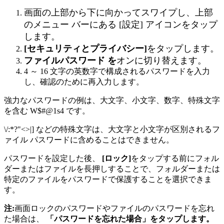
画
面
の
上
部
か
ら
下
に
向
か
っ
て
ス
ワ
イ
プ
し
、
上
部
の
メ
ニ
ュ
ー
バ
ー
に
あ
る
[
設
定
]
ア
イ
コ
ン
を
タ
ッ
プ
し
ま
す
。
[
セ
キ
ュ
リ
テ
ィ
と
プ
ラ
イ
バ
シ
ー
]
を
タ
ッ
プ
し
ま
す
。
フ
ァ
イ
ル
パ
ス
ワ
ー
ド
を
オ
ン
に
切
り
替
え
ま
す
。
4
～
16
文
字
の
英
数
字
で
構
成
さ
れ
る
パ
ス
ワ
ー
ド
を
入
力
し
、
確
認
の
た
め
に
再
入
力
し
ま
す
。
強
力
な
パ
ス
ワ
ー
ド
の
例
は
、
大
文
字
、
小
文
字
、
数
字
、
特
殊
文
字
を
含
む
W
$
#
@
1s4
で
す
。
\
/
:
*
?
"
<
>
|
]
な
ど
の
特
殊
文
字
は
、
大
文
字
と
小
文
字
が
区
別
さ
れ
る
フ
ァ
イ
ル
パ
ス
ワ
ー
ド
に
含
め
る
こ
と
は
で
き
ま
せ
ん
。
パ
ス
ワ
ー
ド
を
設
定
し
た
後
、
[
ロ
ッ
ク
]
を
タ
ッ
プ
す
る
前
に
フ
ォ
ル
ダ
ー
ま
た
は
フ
ァ
イ
ル
を
長
押
し
す
る
こ
と
で
、
フ
ォ
ル
ダ
ー
ま
た
は
特
定
の
フ
ァ
イ
ル
を
パ
ス
ワ
ー
ド
で
保
護
す
る
こ
と
を
選
択
で
き
ま
す
。
注
:
画
面
ロ
ッ
ク
の
パ
ス
ワ
ー
ド
や
フ
ァ
イ
ル
の
パ
ス
ワ
ー
ド
を
忘
れ
た
場
合
は
、
「
パ
ス
ワ
ー
ド
を
忘
れ
た
場
合
」
を
タ
ッ
プ
し
ま
す
。