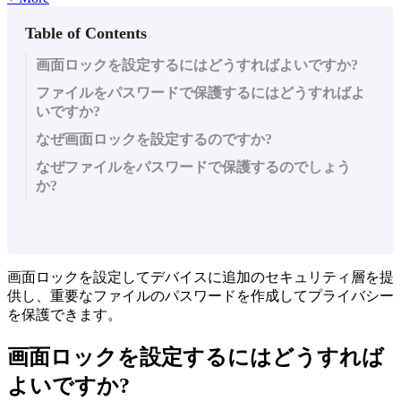
Table of Contents
画面ロックを設定するにはどうすればよいですか?
ファイルをパスワードで保護するにはどうすればよ
いですか?
なぜ画面ロックを設定するのですか?
なぜファイルをパスワードで保護するのでしょう
か?
画
面
ロ
ッ
ク
を
設
定
し
て
デ
バ
イ
ス
に
追
加
の
セ
キ
ュ
リ
テ
ィ
層
を
提
供
し
、
重
要
な
フ
ァ
イ
ル
の
パ
ス
ワ
ー
ド
を
作
成
し
て
プ
ラ
イ
バ
シ
ー
を
保
護
で
き
ま
す
。
画
面
ロ
ッ
ク
を
設
定
す
る
に
は
ど
う
す
れ
ば
よ
い
で
す
か
?