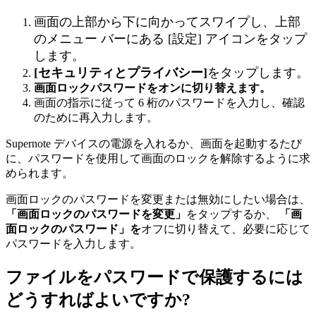
画
面
の
上
部
か
ら
下
に
向
か
っ
て
ス
ワ
イ
プ
し
、
上
部
の
メ
ニ
ュ
ー
バ
ー
に
あ
る
[
設
定
]
ア
イ
コ
ン
を
タ
ッ
プ
し
ま
す
。
[
セ
キ
ュ
リ
テ
ィ
と
プ
ラ
イ
バ
シ
ー
]
を
タ
ッ
プ
し
ま
す
。
画
面
ロ
ッ
ク
パ
ス
ワ
ー
ド
を
オ
ン
に
切
り
替
え
ま
す
。
画
面
の
指
示
に
従
っ
て
6
桁
の
パ
ス
ワ
ー
ド
を
入
力
し
、
確
認
の
た
め
に
再
入
力
し
ま
す
。
Supernote
デ
バ
イ
ス
の
電
源
を
入
れ
る
か
、
画
面
を
起
動
す
る
た
び
に
、
パ
ス
ワ
ー
ド
を
使
用
し
て
画
面
の
ロ
ッ
ク
を
解
除
す
る
よ
う
に
求
め
ら
れ
ま
す
。
画
面
ロ
ッ
ク
の
パ
ス
ワ
ー
ド
を
変
更
ま
た
は
無
効
に
し
た
い
場
合
は
、
「
画
面
ロ
ッ
ク
の
パ
ス
ワ
ー
ド
を
変
更
」
を
タ
ッ
プ
す
る
か
、
「
画
面
ロ
ッ
ク
の
パ
ス
ワ
ー
ド
」
を
オ
フ
に
切
り
替
え
て
、
必
要
に
応
じ
て
パ
ス
ワ
ー
ド
を
入
力
し
ま
す
。
フ
ァ
イ
ル
を
パ
ス
ワ
ー
ド
で
保
護
す
る
に
は
ど
う
す
れ
ば
よ
い
で
す
か
?