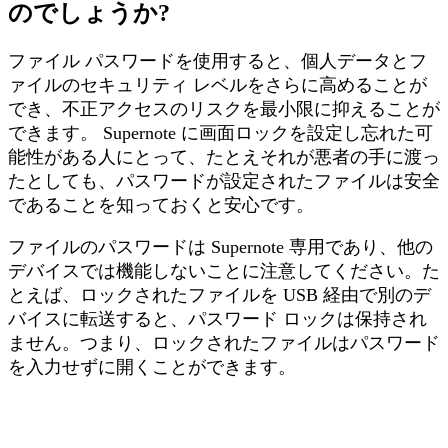
の
で
し
ょ
う
か
?
フ
ァ
イ
ル
パ
ス
ワ
ー
ド
を
使
用
す
る
と
、
個
人
デ
ー
タ
と
フ
ァ
イ
ル
の
セ
キ
ュ
リ
テ
ィ
レ
ベ
ル
を
さ
ら
に
高
め
る
こ
と
が
で
き
、
不
正
ア
ク
セ
ス
の
リ
ス
ク
を
最
小
限
に
抑
え
る
こ
と
が
で
き
ま
す
。
Supernote
に
画
面
ロ
ッ
ク
を
設
定
し
忘
れ
た
可
能
性
が
あ
る
人
に
と
っ
て
、
た
と
え
そ
れ
が
悪
者
の
手
に
渡
っ
た
と
し
て
も
、
パ
ス
ワ
ー
ド
が
設
定
さ
れ
た
フ
ァ
イ
ル
は
安
全
で
あ
る
こ
と
を
知
っ
て
お
く
と
安
心
で
す
。
フ
ァ
イ
ル
の
パ
ス
ワ
ー
ド
は
Supernote
専
用
で
あ
り
、
他
の
デ
バ
イ
ス
で
は
機
能
し
な
い
こ
と
に
注
意
し
て
く
だ
さ
い
。
た
と
え
ば
、
ロ
ッ
ク
さ
れ
た
フ
ァ
イ
ル
を
USB
経
由
で
別
の
デ
バ
イ
ス
に
転
送
す
る
と
、
パ
ス
ワ
ー
ド
ロ
ッ
ク
は
保
持
さ
れ
ま
せ
ん
。
つ
ま
り
、
ロ
ッ
ク
さ
れ
た
フ
ァ
イ
ル
は
パ
ス
ワ
ー
ド
を
入
力
せ
ず
に
開
く
こ
と
が
で
き
ま
す
。